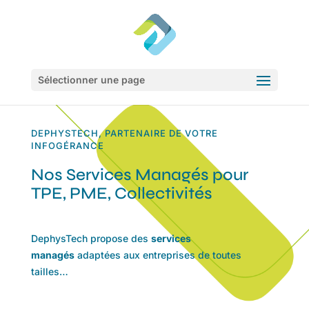
Sélectionner une page
DEPHYSTECH, PARTENAIRE DE VOTRE
INFOGÉRANCE
Nos Services Managés pour
TPE, PME, Collectivités
DephysTech propose des
services
managés
adaptées aux entreprises de toutes
tailles…