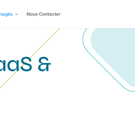
anagés
Nous Contacter
aaS &