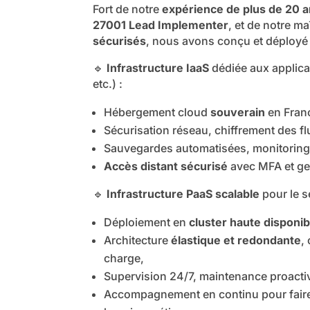
Fort de notre
expérience de plus de 20 a
27001 Lead Implementer
, et de notre m
sécurisés
, nous avons conçu et déployé
🔹
Infrastructure IaaS
dédiée aux applicat
etc.) :
Hébergement cloud
souverain
en Fran
Sécurisation réseau, chiffrement des f
Sauvegardes automatisées, monitoring 
Accès distant sécurisé
avec MFA et ges
🔹
Infrastructure PaaS scalable
pour le s
Déploiement en
cluster haute disponibi
Architecture
élastique et redondante
,
charge,
Supervision 24/7, maintenance proacti
Accompagnement en continu pour faire é