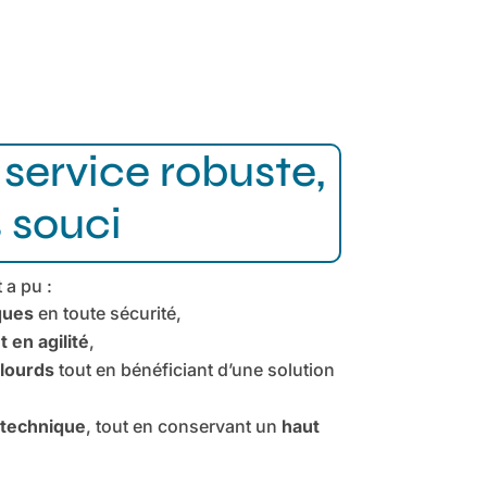
n service robuste,
s souci
 a pu :
iques
en toute sécurité,
 en agilité
,
 lourds
tout en bénéficiant d’une solution
n technique
, tout en conservant un
haut