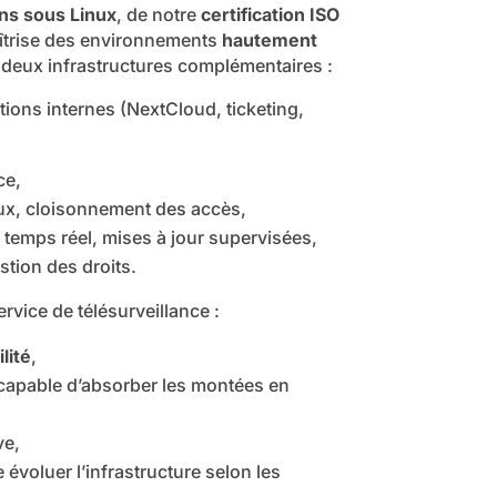
ns sous Linux
, de notre
certification ISO
aîtrise des environnements
hautement
 deux infrastructures complémentaires :
ions internes (NextCloud, ticketing,
ce,
lux, cloisonnement des accès,
temps réel, mises à jour supervisées,
tion des droits.
ervice de télésurveillance :
lité
,
 capable d’absorber les montées en
ve,
voluer l’infrastructure selon les